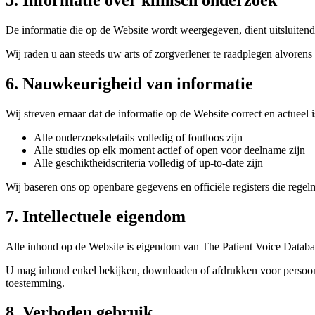
5. Informatie over klinisch onderzoek
De informatie die op de Website wordt weergegeven, dient uitsluitend
Wij raden u aan steeds uw arts of zorgverlener te raadplegen alvore
6. Nauwkeurigheid van informatie
Wij streven ernaar dat de informatie op de Website correct en actueel i
Alle onderzoeksdetails volledig of foutloos zijn
Alle studies op elk moment actief of open voor deelname zijn
Alle geschiktheidscriteria volledig of up-to-date zijn
Wij baseren ons op openbare gegevens en officiële registers die rege
7. Intellectuele eigendom
Alle inhoud op de Website is eigendom van The Patient Voice Database
U mag inhoud enkel bekijken, downloaden of afdrukken voor persoonli
toestemming.
8. Verboden gebruik